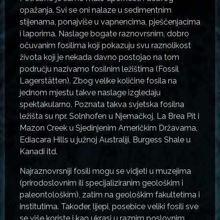
opažanja. Svi se oni nalaze u sedimentnim
stijenama, ponajviše u vapnencima, pješčenjacima
i laporima. Naslage bogate raznovrsnim, dobro
očuvanim fosilima koji pokazuju svu raznolikost
života koji je nekada davno postojao na tom
području nazivamo fosilnim ležištima (Fossil
Lagerstätten). Zbog velike količine fosila na
jednom mjestu takve naslage izgledaju
spektakularno. Poznata takva svjetska fosilna
ležišta su npr. Solnhofen u Njemačkoj, La Brea Pit i
Mazon Creek u Sjedinjenim Američkim Državama,
Ediacara Hills u južnoj Australiji, Burgess Shale u
Kanadi itd.
Najraznovrsniji fosili mogu se vidjeti u muzejima
(prirodoslovnim ili specijaliziranim geološkim i
paleontološkim), zatim na geološkim fakultetima i
institutima. Također, lijepi, posebice veliki fosili sve
se više koriste i kao ukrasi u raznim poslovnim