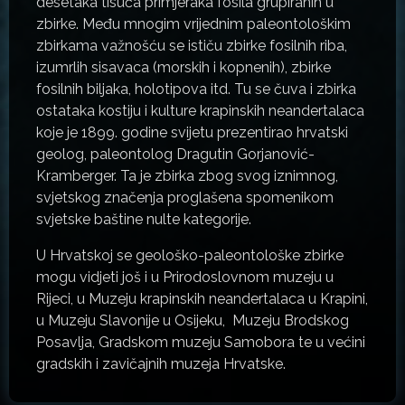
desetaka tisuća primjeraka fosila grupiranih u
zbirke. Među mnogim vrijednim paleontološkim
zbirkama važnošću se ističu zbirke fosilnih riba,
izumrlih sisavaca (morskih i kopnenih), zbirke
fosilnih biljaka, holotipova itd. Tu se čuva i zbirka
ostataka kostiju i kulture krapinskih neandertalaca
koje je 1899. godine svijetu prezentirao hrvatski
geolog, paleontolog Dragutin Gorjanović-
Kramberger. Ta je zbirka zbog svog iznimnog,
svjetskog značenja proglašena spomenikom
svjetske baštine nulte kategorije.
U Hrvatskoj se geološko-paleontološke zbirke
mogu vidjeti još i u Prirodoslovnom muzeju u
Rijeci, u Muzeju krapinskih neandertalaca u Krapini,
u Muzeju Slavonije u Osijeku, Muzeju Brodskog
Posavlja, Gradskom muzeju Samobora te u većini
gradskih i zavičajnih muzeja Hrvatske.