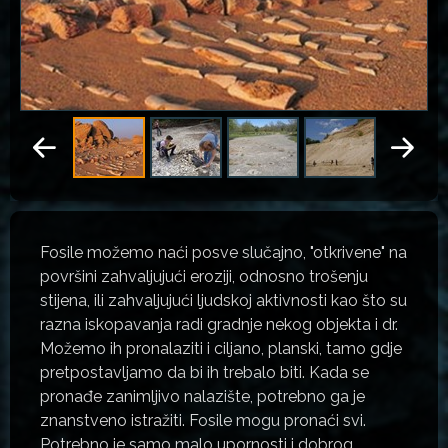
Fosile možemo naći posve slučajno, "otkrivene" na
površini zahvaljujući eroziji, odnosno trošenju
stijena, ili zahvaljujući ljudskoj aktivnosti kao što su
razna iskopavanja radi gradnje nekog objekta i dr.
Možemo ih pronalaziti i ciljano, planski, tamo gdje
pretpostavljamo da bi ih trebalo biti. Kada se
pronađe zanimljivo nalazište, potrebno ga je
znanstveno istražiti. Fosile mogu pronaći svi.
Potrebno je samo malo upornosti i dobrog