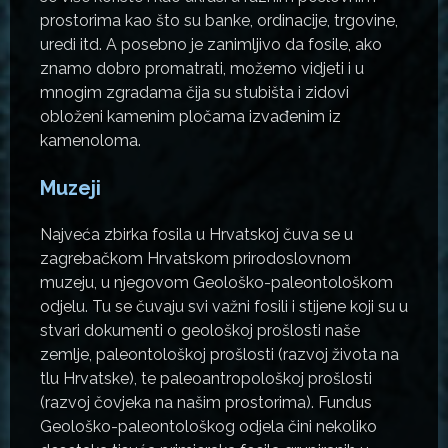
prostorima kao što su banke, ordinacije, trgovine,
uredi itd. A posebno je zanimljivo da fosile, ako
znamo dobro promatrati, možemo vidjeti i u
mnogim zgradama čija su stubišta i zidovi
obloženi kamenim pločama izvađenim iz
kamenoloma.
Muzeji
Najveća zbirka fosila u Hrvatskoj čuva se u
zagrebačkom Hrvatskom prirodoslovnom
muzeju, u njegovom Geološko-paleontološkom
odjelu. Tu se čuvaju svi važni fosili i stijene koji su u
stvari dokumenti o geološkoj prošlosti naše
zemlje, paleontološkoj prošlosti (razvoj života na
tlu Hrvatske), te paleoantropološkoj prošlosti
(razvoj čovjeka na našim prostorima). Fundus
Geološko-paleontološkog odjela čini nekoliko